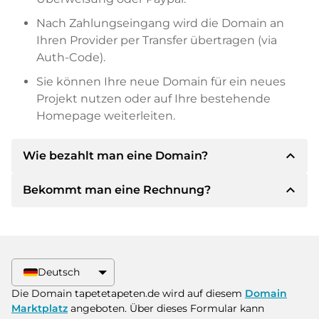
Nach Zahlungseingang wird die Domain an
Ihren Provider per Transfer übertragen (via
Auth-Code).
Sie können Ihre neue Domain für ein neues
Projekt nutzen oder auf Ihre bestehende
Homepage weiterleiten.
expand_less
Wie bezahlt man eine Domain?
expand_less
Bekommt man eine Rechnung?
Nach einer Einigung wird der Inhaber Ihnen die
Details der Zahlung mitteilen. Der Inhaber wird
Ihnen dann die SEPA Bankdetails mitteilen und
Ja, der Verkäufer wird Ihnen eine
auf Wunsch auch Paypal oder weitere
ordnungsgemäße Rechnung senden. Bei
Zahlungsmethoden anbieten.
größeren Kaufpreisen bekommen Sie auf
Deutsch
Wunsch auch einen zusätzlichen Kaufvertrag.
Bitte geben Sie bei der Überweisung immer
Die Domain tapetetapeten.de wird auf diesem
Domain
den Domainnamen und die
Marktplatz
angeboten. Über dieses Formular kann
Rechnungsnummer an.